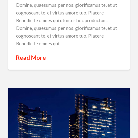
Domine, quaesumus, per nos, glorificamus te, et ut
cognoscant te, et virtus amore tuo. Placere
Benedicite omnes qui utuntur hoc productum.
Domine, quaesumus, per nos, glorificamus te, et ut
cognoscant te, et virtus amore tuo. Placere
Benedicite omnes qui …
Read More