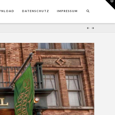
T
t
W
WNLOAD
DATENSCHUTZ
IMPRESSUM