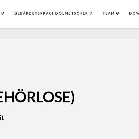
E
GEBÄRDENSPRACHDOLMETSCHER
TEAM
DO
GEHÖRLOSE)
it