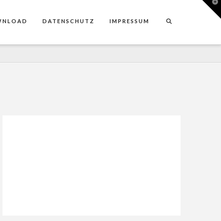
T
t
W
WNLOAD
DATENSCHUTZ
IMPRESSUM