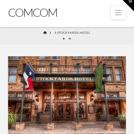
T
t
COMCOM
W
Nav
HOME
STOCKYARDS HOTEL