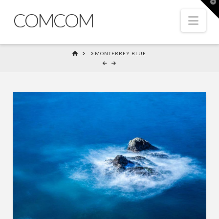
T
t
COMCOM
W
Nav
HOME
MONTERREY BLUE