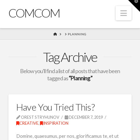
T
t
COMCOM
W
Nav
HOME
PLANNING
Tag Archive
Below you'll find a list of all posts that have been
tagged as
“Planning”
Have You Tried This?
OREST STRYHUNOV
DECEMBER 7, 2019
CREATIVE
,
INSPIRATION
Domine, quaesumus, per nos, glorificamus te, et ut