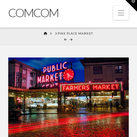
T
t
COMCOM
W
Nav
HOME
PIKE PLACE MARKET