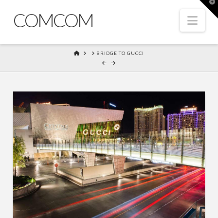
T
t
COMCOM
W
Nav
HOME
BRIDGE TO GUCCI